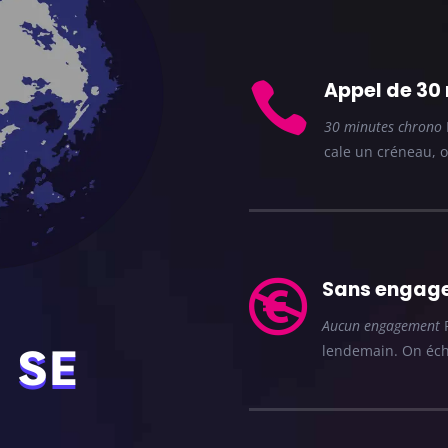
Appel de 30

30 minutes chrono
cale un créneau, o

Sans engag
Aucun engagement
P
lendemain. On écha
 SE