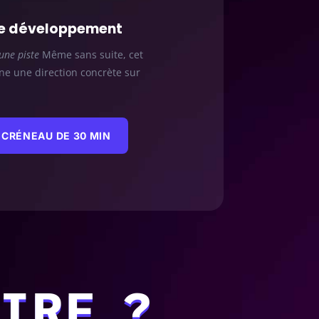
de développement
une piste
Même sans suite, cet
e une direction concrète sur
CRÉNEAU DE 30 MIN
IRE ?