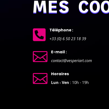
MES CO

Téléphone :
+33 (0) 6 50 23 18 39
E-mail :

contact@vesperiart.com
Horaires

Lun - Ven
: 10h - 19h