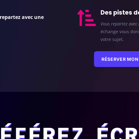

Des pistes 
repartez avec une
Vous repartez avec 
échange vous donn
votre sujet.
RÉSERVER MON 
ÉFÉREZ ÉCR