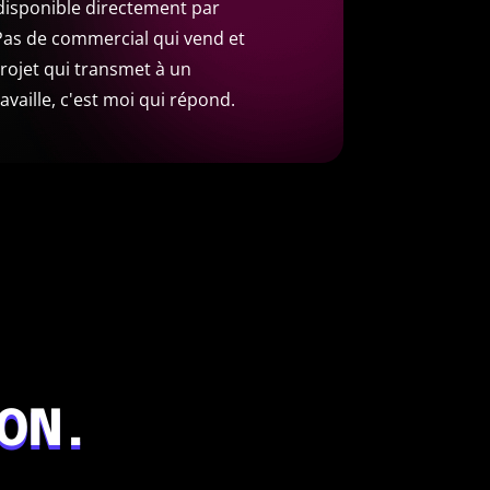
 disponible directement par
as de commercial qui vend et
projet qui transmet à un
availle, c'est moi qui répond.
ON.