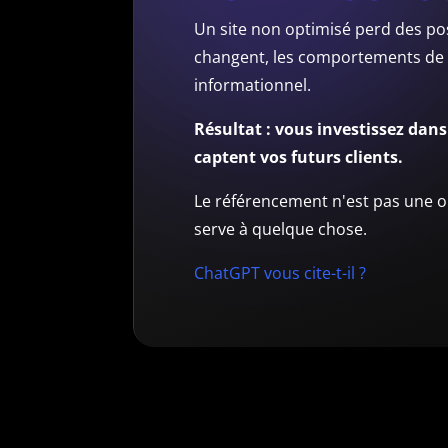
Un site non optimisé perd des po
changent, les comportements de r
informationnel.
Résultat : vous investissez dan
captent vos futurs clients.
Le référencement n'est pas une op
serve à quelque chose.
ChatGPT vous cite-t-il ?