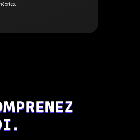
héories.
OMPRENEZ
OI.