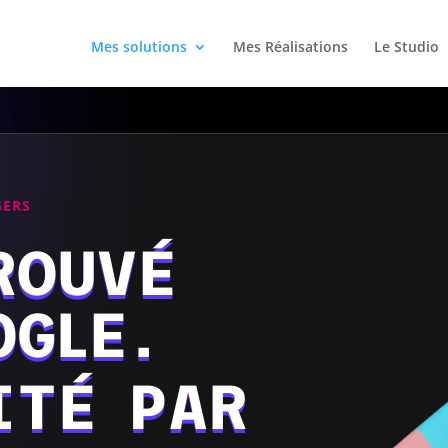
Mes solutions
Mes Réalisations
Le Studio
GERS
ROUVÉ
OGLE.
ITÉ PAR