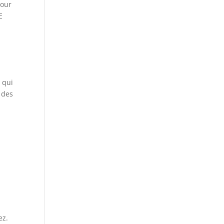
pour
E
r qui
 des
ez.