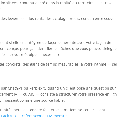
localisées, contenu ancré dans la réalité du territoire — le travail 
es.
 des leviers les plus rentables : ciblage précis, concurrence souven
lement si elle est intégrée de façon cohérente avec votre façon de
ont conçus pour ça : identifier les tâches que vous pouvez délégue
e, former votre équipe si nécessaire.
sages concrets, des gains de temps mesurables, à votre rythme — se
ité par ChatGPT ou Perplexity quand un client pose une question sur
rencement IA — ou AIO — consiste à structurer votre présence en lig
reconnaissent comme une source fiable.
unité : peu l'ont encore fait, et les positions se construisent
e
Pack AIO — référencement IA mensuel
.